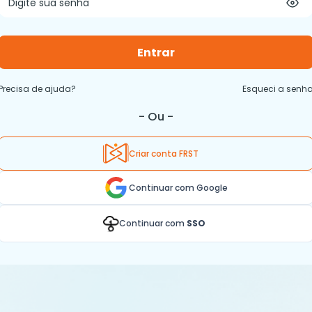
Entrar
Precisa de ajuda?
Esqueci a senh
- Ou -
Criar conta FRST
Continuar com Google
Continuar com
SSO